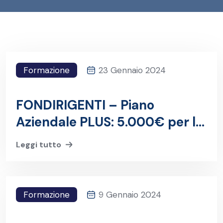
Formazione
23 Gennaio 2024
FONDIRIGENTI – Piano
Aziendale PLUS: 5.000€ per la
formazione dei Dirigenti
Leggi tutto
Formazione
9 Gennaio 2024