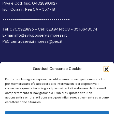
P.iva e Cod. fisc. 04028910927
Iscr. Cciaa n. Rea CA - 357718
---------------------------------
Tel: 070.5928895 - Cell: 328.9414508 - 351.6648074
E-mail info@svilupposervizimpresa.it
PEC centroservizi.impresa@pec.it
Gestisci Consenso Cookie
Altre pagine
Per fornire le migliori esperienze, utilizziamo tecnologie come i cookie
per memorizzare e/o accedere alle informazioni del dispositivo. Il
Area Riservata
consenso a queste tecnologie ci permetterà di elaborare dati come il
comportamento di navigazione o ID unici su questo sito. Non
Cookie Policy
acconsentire o ritirare il consenso può influire negativamente su alcune
caratteristiche e funzioni.
Privacy Policy