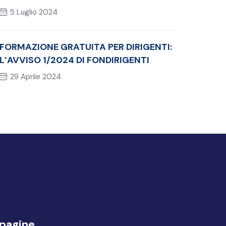
ALL’ESAME DI CERTIFICAZIONE PMI®‐
5 Luglio 2024
CAPM
FORMAZIONE GRATUITA PER DIRIGENTI:
L’AVVISO 1/2024 DI FONDIRIGENTI
29 Aprile 2024
 pagine