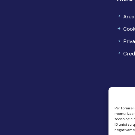
Area
Cook
Priv
Cred
Per fornire 
memorizzare
tecnologie 
ID unici su 
negativamen