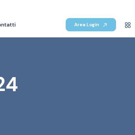
ntatti
Area Login
24