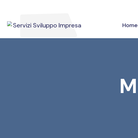
Home
M