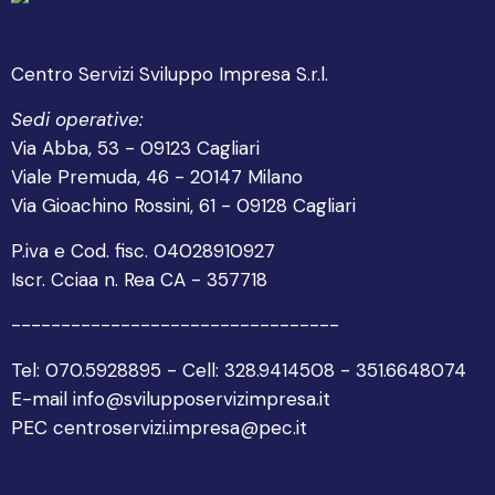
Centro Servizi Sviluppo Impresa S.r.l.
Sedi operative:
Via Abba, 53 - 09123 Cagliari
Viale Premuda, 46 - 20147 Milano
Via Gioachino Rossini, 61 - 09128 Cagliari
P.iva e Cod. fisc. 04028910927
Iscr. Cciaa n. Rea CA - 357718
---------------------------------
Tel: 070.5928895 - Cell: 328.9414508 - 351.6648074
E-mail info@svilupposervizimpresa.it
PEC centroservizi.impresa@pec.it