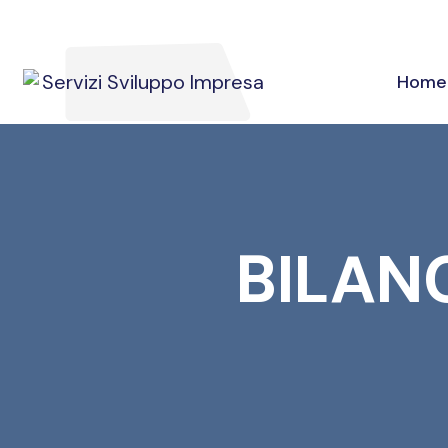
Home
BILANC