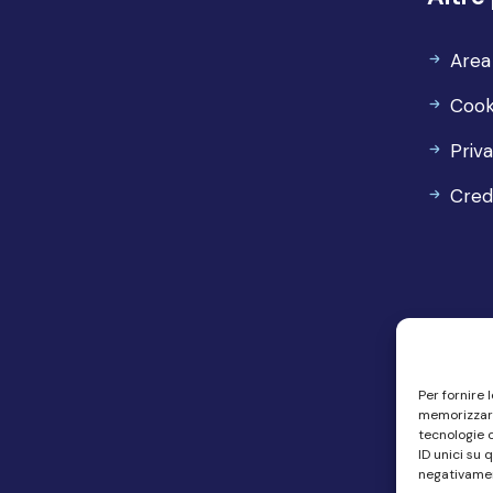
Area
Cook
Priv
Cred
Per fornire 
memorizzare
tecnologie 
ID unici su 
negativamen