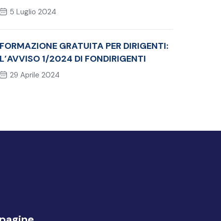
ALL’ESAME DI CERTIFICAZIONE PMI®‐
5 Luglio 2024
CAPM
FORMAZIONE GRATUITA PER DIRIGENTI:
L’AVVISO 1/2024 DI FONDIRIGENTI
29 Aprile 2024
 pagine