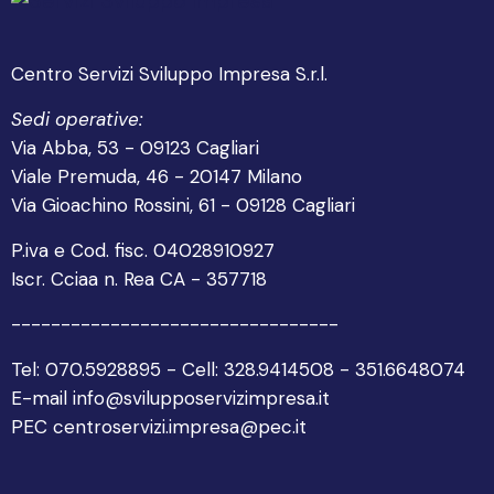
Centro Servizi Sviluppo Impresa S.r.l.
Sedi operative:
Via Abba, 53 - 09123 Cagliari
Viale Premuda, 46 - 20147 Milano
Via Gioachino Rossini, 61 - 09128 Cagliari
P.iva e Cod. fisc. 04028910927
Iscr. Cciaa n. Rea CA - 357718
---------------------------------
Tel: 070.5928895 - Cell: 328.9414508 - 351.6648074
E-mail info@svilupposervizimpresa.it
PEC centroservizi.impresa@pec.it