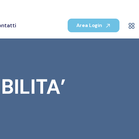
ntatti
Area Login
BILITA’