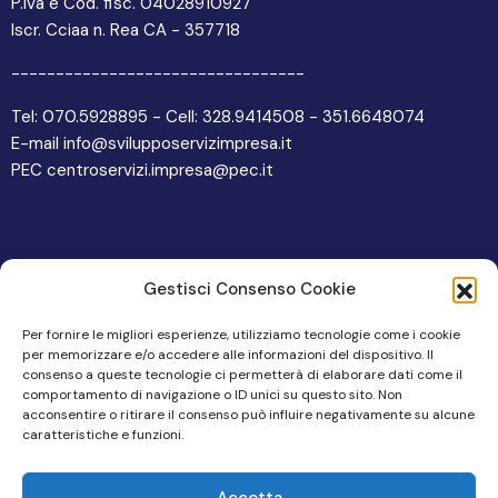
P.iva e Cod. fisc. 04028910927
Iscr. Cciaa n. Rea CA - 357718
---------------------------------
Tel: 070.5928895 - Cell: 328.9414508 - 351.6648074
E-mail info@svilupposervizimpresa.it
PEC centroservizi.impresa@pec.it
Gestisci Consenso Cookie
Altre pagine
Per fornire le migliori esperienze, utilizziamo tecnologie come i cookie
per memorizzare e/o accedere alle informazioni del dispositivo. Il
Area Riservata
consenso a queste tecnologie ci permetterà di elaborare dati come il
comportamento di navigazione o ID unici su questo sito. Non
Cookie Policy
acconsentire o ritirare il consenso può influire negativamente su alcune
caratteristiche e funzioni.
Privacy Policy
Credits
Accetta